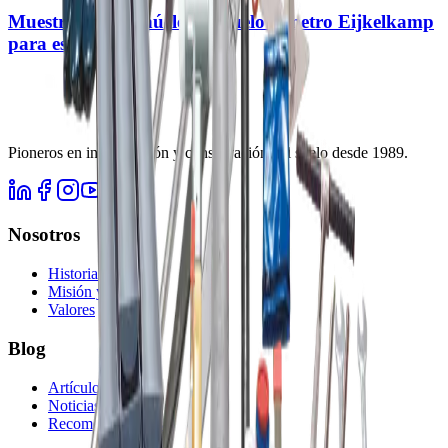
Muestreador de núcleo de suelo 1 metro Eijkelkamp
para estudios
Pioneros en investigación y conservación del suelo desde
1989
.
Nosotros
Historia
Misión y Visión
Valores
Blog
Artículos
Noticias
Recomendaciones