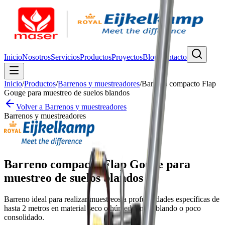
Inicio
Nosotros
Servicios
Productos
Proyectos
Blog
Contacto
Inicio
/
Productos
/
Barrenos y muestreadores
/
Barreno compacto Flap
Gouge para muestreo de suelos blandos
Volver a
Barrenos y muestreadores
Barrenos y muestreadores
Barreno compacto Flap Gouge para
muestreo de suelos blandos
Barreno ideal para realizar muestreos a profundidades específicas de
hasta 2 metros en material seco o húmedo, muy blando o poco
consolidado.