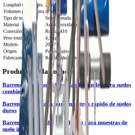
Longitud de muestra
25 cm
Volumen por muestra
47 ml
Tipo de muestra
Semi alterada
Material
Acero inoxidable
Conexión
Rosca M10
Peso total
4,3 kg
Modelo
20.07
Origen
Países Bajos
Fabricante
Royal Eijkelkamp
Productos relacionados
Barreno Eijkelkamp Edelman Holandés para suelos
combinados
Barreno media caña para muestreo rápido de suelos
duros
Barreno motorizado Eijkelkamp para muestras de
suelo intactas