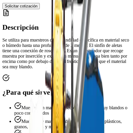
Solicitar cotización
Descripción
Se utiliza para muestreos de profundidad específica en material seco
o húmedo hasta una profundidad de 2 metros. El sinfín de aletas
tiene una conexión de rosca M10. Es un muestreador que recoge
muestra por inserción y extracción manual, funciona bien tanto por
encima como por debajo del nivel freático, siempre que el material
sea muy blando.
¿Para qué sirve?
Muestreo en materiales secos o húmedos, muy blandos o
poco consolidados
Muestras de materiales de producción como plásticos,
granos, semillas y minerales