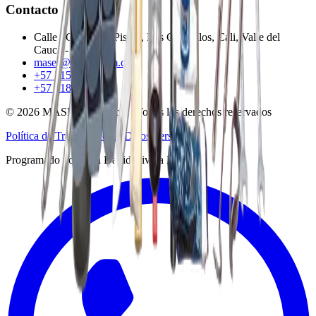
Contacto
Calle 9C 40A-25 Piso 1, Los Cambulos, Cali, Valle del
Cauca - Colombia
maser@maser.com.co
+57 315 339 6967
+57 318 274 6576
©
2026
MASER Colombia | Todos los derechos reservados
Política de Tratamiento de Datos Personales
Programado por Juan David Rivera Marin