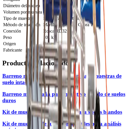
Diámetro del núcleo
84 mm
Volumen por muestra
6.950 ml
Tipo de muestra
No alterada, vertical
Método de inserción
Martillo a gasolina Cobra TT
Conexión
Rosca RD32
Peso
101 kg
Origen
Países Bajos
Fabricante
Royal Eijkelkamp
Productos relacionados
Barreno motorizado Eijkelkamp para muestras de
suelo intactas
Barreno media caña para muestreo rápido de suelos
duros
Kit de muestreo de anillos A53 para suelos blandos
Kit de muestreo de suelo con volátiles para análisis