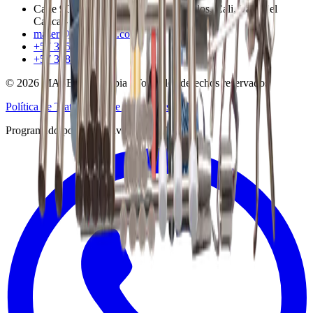
Calle 9C 40A-25 Piso 1, Los Cambulos, Cali, Valle del
Cauca - Colombia
maser@maser.com.co
+57 315 339 6967
+57 318 274 6576
©
2026
MASER Colombia | Todos los derechos reservados
Política de Tratamiento de Datos Personales
Programado por Juan David Rivera Marin