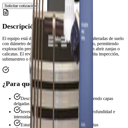
Solicitar cotización
Descripción
El equipo está diseñado para obtener muestras no alteradas de suelo
con diámetro de 90 mm y longitud de hasta 1 metro, permitiendo
exploración precisa del perfil edáfico superficial sin abrir zanjas o
calicatas. El revestimiento lateral desmontable facilita inspección,
submuestreo o transporte.
¿Para qué sirve?
Descripción estructural de suelos, incluyendo capas
delgadas
Investigación de raíces en términos de profundidad e
intensidad
Estudios de humedad y sustancias disueltas