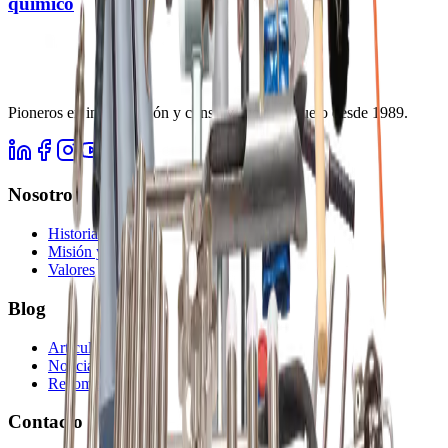
químico
Pioneros en investigación y conservación del suelo desde
1989
.
Nosotros
Historia
Misión y Visión
Valores
Blog
Artículos
Noticias
Recomendaciones
Contacto