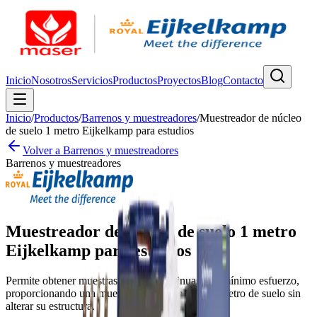
Inicio
Nosotros
Servicios
Productos
Proyectos
Blog
Contacto
Inicio
/
Productos
/
Barrenos y muestreadores
/
Muestreador de núcleo
de suelo 1 metro Eijkelkamp para estudios
Volver a
Barrenos y muestreadores
Barrenos y muestreadores
Muestreador de núcleo de suelo 1 metro
Eijkelkamp para estudios
Permite obtener muestras largas y continuas con mínimo esfuerzo,
proporcionando una muestra integral del primer metro de suelo sin
alterar su estructura.