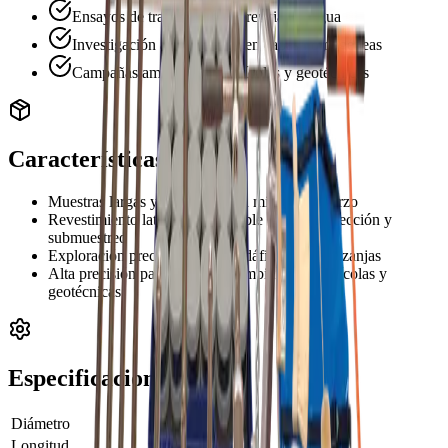
Ensayos de transporte preferencial de agua
Investigación arqueológica en capas homogéneas
Campañas ambientales, agrícolas y geotécnicas
Características
Muestras largas y continuas con mínimo esfuerzo
Revestimiento lateral desmontable facilita inspección y
submuestreo
Exploración precisa del perfil edáfico sin abrir zanjas
Alta precisión para campañas ambientales, agrícolas y
geotécnicas
Especificaciones
Diámetro
90 mm
Longitud
Hasta 1 metro