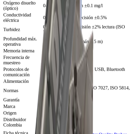
Oxígeno disuelto
0–20 mg/l · precisión ±0.1 mg/l
(óptico)
Conductividad
0–5.000 µS/cm · precisión ±0.5%
eléctrica
0–4.000 FNU · precisión ±2% lectura (ISO
Turbidez
7027)
Profundidad máx.
200 m (ISE y TDG máx. 15 m)
operativa
Memoria interna
>1.000.000 registros
Frecuencia de
1 Hz
muestreo
Protocolos de
RS-232, SDI-12, Modbus, USB, Bluetooth
comunicación
BLE 4.2
Alimentación
6 baterías C (alcalinas)
EPA 120.1, EPA 360.1, ISO 7027, ISO 5814,
Normas
NTC 5662–5667
Garantía
3 años (sonda y sensores)
Marca
Royal Eijkelkamp
Origen
Países Bajos
Distribuidor
MASER
Colombia
Ficha técnica