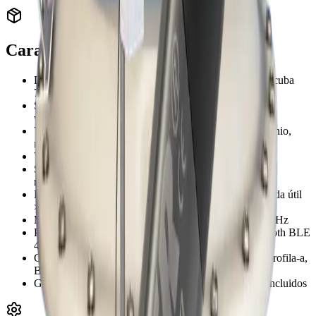
Características
Diámetro de 90 mm: 4 puertos de sensor más que el Scuba
75, hasta 11 sensores simultáneos
Sistema central de limpieza (wiper) estándar en ambas
variantes para despliegues prolongados
Variante 90A: turbidez + 2 fluorómetros + 2 ISE (amonio,
nitrato, cloruro u otros)
Variante 90B: turbidez + 3 fluorómetros
Sensor de DO luminiscente aprobado por EPA, tapa
reemplazable por el usuario (vida útil >5 años)
Electrodo de referencia de pH recargable y externo, vida útil
>6 años
Memoria interna de más de 1.000.000 de registros a 1 Hz
Protocolos: RS-232, SDI-12, Modbus, USB y Bluetooth BLE
4.2 (ScubaMobile)
Compatible con fluorómetros Turner Designs para clorofila-a,
BGA, FDOM, aceites, rodamina y más
Garantía de 3 años sobre sonda y todos los sensores incluidos